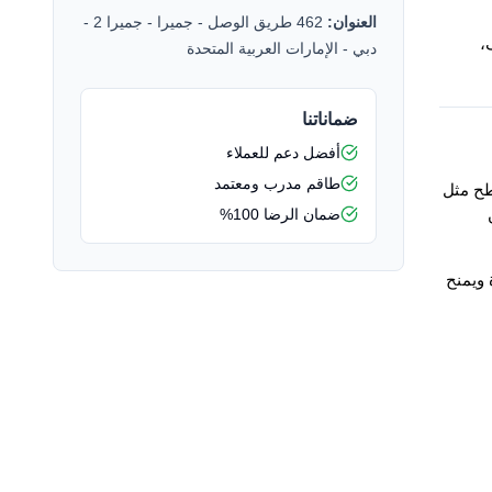
العنوان:
462 طريق الوصل - جميرا - جميرا 2 -
في هذا المقال، نشارك أفضل حيل التنظيف التي تستخدمها عاملاتنا المنزليات يومياً. هذه الحيل البسيطة توفّر الوقت، وتسهّل عملية التنظيف، 
دبي - الإمارات العربية المتحدة
ضماناتنا
أفضل دعم للعملاء
طاقم مدرب ومعتمد
الخل الأبيض من أقوى أدوات التنظيف الطبيعية الموجودة في المطبخ. تستخدم عاملاتنا المنزليات الخل الأبيض الممزوج بالماء لتنظيف الأسطح مثل 
ضمان الرضا 100%
النوافذ، والمرايا، وطاولات المطابخ، وحتى بلاط الحمام. فهو يزيل الدهون، والبقع، وآثار الماء بدون الحاجة إلى مواد كيميائية قوية. كما أنه آمن 
لزيادة فعاليته، تقوم عاملاتنا في بعض الاحيان بتسخين الخل قليلاً أو إضافة بضع قطرات من عصير الليمون. هذا يساعد على إزالة البقع العنيدة ويمنح 