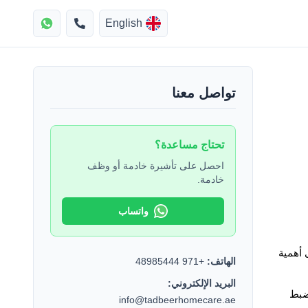
English
تواصل معنا
تحتاج مساعدة؟
احصل على تأشيرة خادمة أو وظف
خادمة.
واتساب
العمل كعاملة منزلية في دبي قد يبدو سهلاً، لكن في الحقيقة، هناك طرق ذكية وراء كل خطوة. إذا كنت تعيش في دبي، فأنت تعلم بالفعل مدى أهمية 
الهاتف:
+971 48985444
البريد الإلكتروني:
 يتألقن فعلاً. فهنّ ليسوا مجرد مساعدات عاديات، بل مدرَّبات، ماهرات، ويعرفن بالضبط 
info@tadbeerhomecare.ae