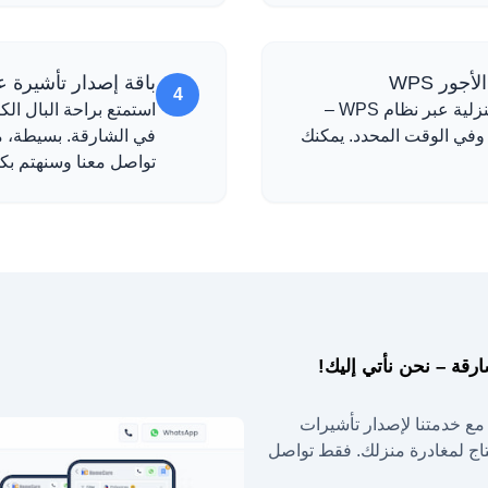
ور WPS
باقة إصدار تأشيرة ع
4
نقوم بإعداد عملية تحويل الرواتب لعاملتك المنزلية عبر نظام WPS –
استمتع براحة البال الك
ن وفي الوقت المحدد. يمكنك
في الشارقة. بسيطة، ميس
تواصل معنا وسنهتم بك
رقة – نحن نأتي إليك!
. مع خدمتنا لإصدار تأشيرات
تحتاج لمغادرة منزلك. فقط تواصل