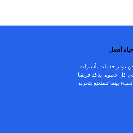
مع HomeCare Maids فهو ليس كذلك. نحن نوفر خدمات تأشيرات
 كل خطوة. يتأكد فريقنا
عبء بينما تستمتع بتجربة