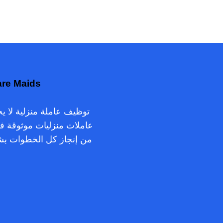
HomeCare Maids – لمساعدة العائلات ف
عاملات منزليات موثوقة ف
من إنجاز كل الخطوات بشكل